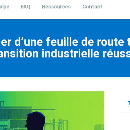
uipe
FAQ
Ressources
Contact
 d’une feuille de route 
ansition industrielle réus