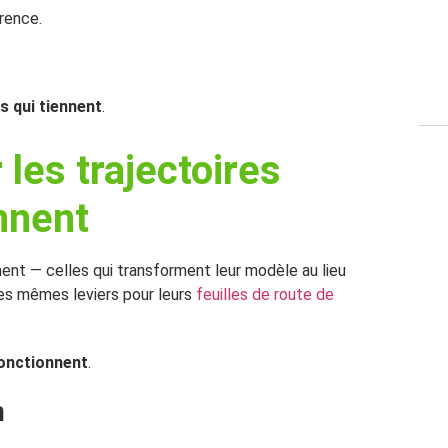
érence.
es qui tiennent
.
 les trajectoires
ennent
ent — celles qui transforment leur modèle au lieu
les mêmes leviers pour leurs
feuilles de route de
fonctionnent
.
n